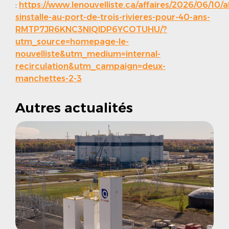
:
https://www.lenouvelliste.ca/affaires/2026/06/10/a
sinstalle-au-port-de-trois-rivieres-pour-40-ans-
RMTP7JR6KNC3NIQIDP6YCOTUHU/?
utm_source=homepage-le-
nouvelliste&utm_medium=internal-
recirculation&utm_campaign=deux-
manchettes-2-3
Autres actualités