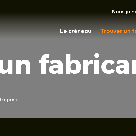
Nous join
Le créneau
Trouver un f
un fabrica
treprise