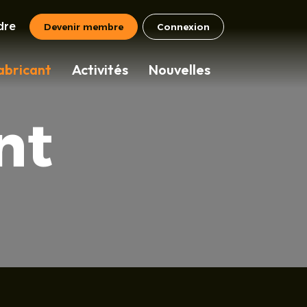
dre
Devenir membre
Connexion
abricant
Activités
Nouvelles
nt