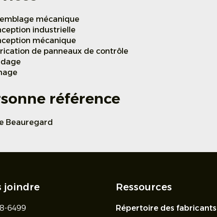
emblage mécanique
ception industrielle
ception mécanique
rication de panneaux de contrôle
udage
nage
rsonne référence
e Beauregard
 joindre
Ressources
48-6499
Répertoire des fabricants