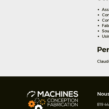
Ass
Con
Con
Fab
So
Usi
Pe
Claud
Nous
819 4