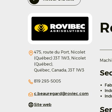
R
475, route du Port, Nicolet
(Québec) J3T 1W3,
Nicolet
Machi
(Québec),
Québec,
Canada,
J3T 1W3
Sec
819 293-5005
Fab
Ind
c.beauregard@roviec.com
Ind
Site web
Ser