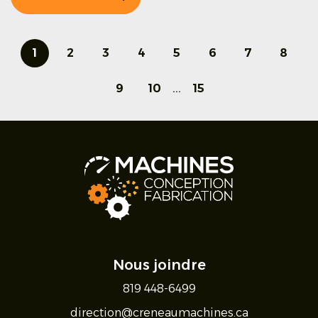
1
2
3
4
5
6
7
8
9
10
...
15
Nous joindre
819 448-6499
direction@creneaumachines.ca