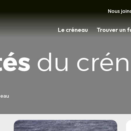
Nous join
Le créneau
Trouver un f
tés
du cré
neau