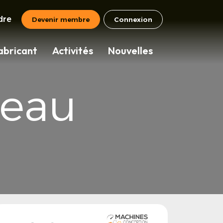
dre
Devenir membre
Connexion
abricant
Activités
Nouvelles
neau