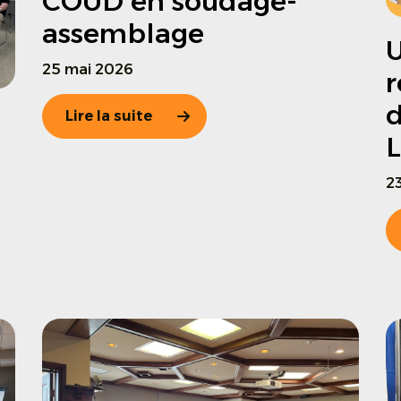
COUD en soudage-
assemblage
25 mai 2026
r
d
Lire la suite
L
23