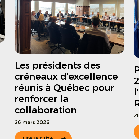
Les présidents des
P
créneaux d’excellence
2
réunis à Québec pour
l
renforcer la
R
collaboration
26
26 mars 2026
Lire la suite