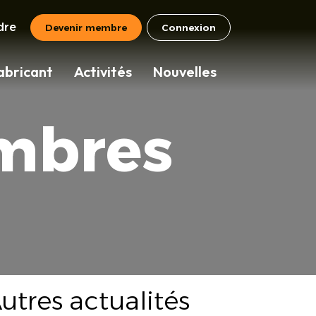
dre
Devenir membre
Connexion
abricant
Activités
Nouvelles
mbres
utres actualités