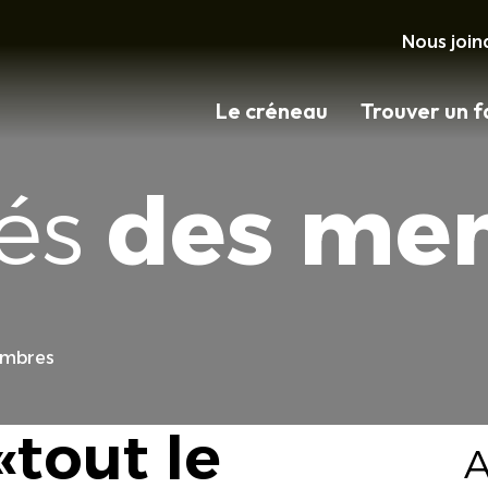
Nous join
Le créneau
Trouver un f
tés
des me
embres
«tout le
A