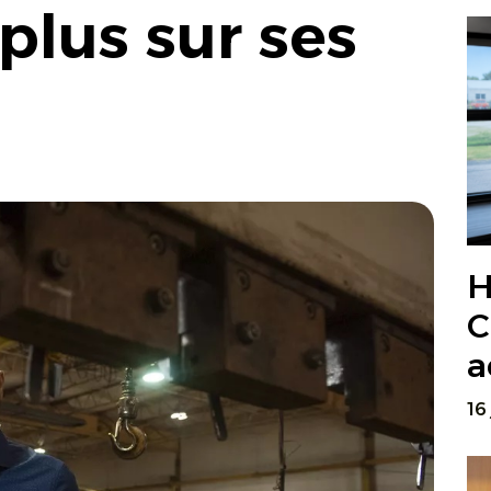
plus sur ses
H
C
a
16