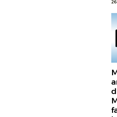
26
M
a
d
M
f