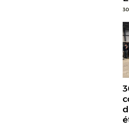
30
3
c
d
é