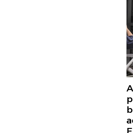
A
p
b
a
E