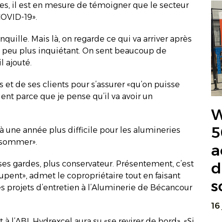
, il est en mesure de témoigner que le secteur
COVID-19».
quille. Mais là, on regarde ce qui va arriver après
un peu plus inquiétant. On sent beaucoup de
l ajouté.
es et de ses clients pour s’assurer «qu’on puisse
ient parce que je pense qu’il va avoir un
W
5
 à une année plus difficile pour les alumineries
onsommer».
a
ses gardes, plus conservateur. Présentement, c’est
d
upent», admet le copropriétaire tout en faisant
s
 des projets d’entretien à l’Aluminerie de Bécancour
16
à l’ABI, Hydrexcel aura su «se revirer de bord». «Si