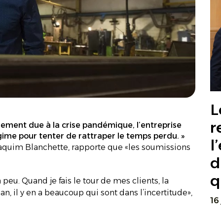
L
r
sement due à la crise pandémique, l’entreprise
gime pour tenter de rattraper le temps perdu. »
l
oaquim Blanchette, rapporte que «les soumissions
d
q
eu. Quand je fais le tour de mes clients, la
an, il y en a beaucoup qui sont dans l’incertitude»,
16