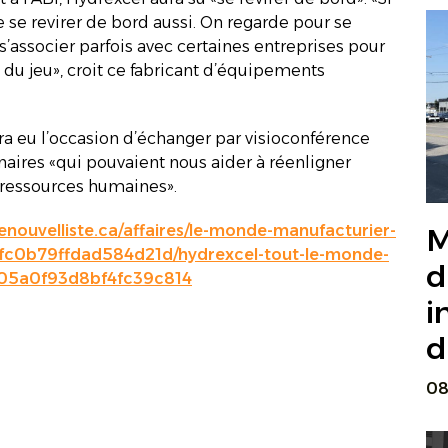
e se revirer de bord aussi. On regarde pour se
 s’associer parfois avec certaines entreprises pour
le du jeu», croit ce fabricant d’équipements
aura eu l’occasion d’échanger par visioconférence
naires «qui pouvaient nous aider à réenligner
e ressources humaines».
enouvelliste.ca/affaires/le-monde-manufacturier-
M
9fc0b79ffdad584d21d/hydrexcel-tout-le-monde-
d
905a0f93d8bf4fc39c814
i
d
08