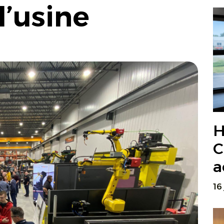
d’usine
H
C
a
16