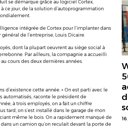
uit se démarque grâce au logiciel Cortex,
, à ce jour, de la solution d’autoprogrammation
mondialement.
lligence intégrée de Cortex pour l’implanter dans
r général de l’entreprise, Louis Dicaire.
és, dont la plupart oeuvrent au siège social à
errebonne. Par ailleurs, la compagnie a accueilli
 au cours des deux dernières années.
W
5
a
ns d’existence cette année. « On est parti avec le
d
s automatisés, raconte le président de
née, à trois employés, on a fait un chiffre
s
s tard, on s’est installé dans le garage de mon
 sciant même le bois. On a rapidement manqué de
16
le dans un camion qu’on reculait devant la porte de