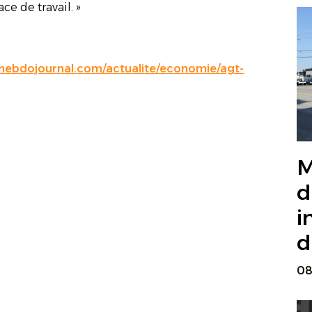
ce de travail. »
lhebdojournal.com/actualite/economie/agt-
M
d
i
d
08