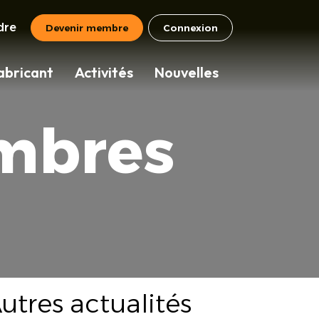
dre
Devenir membre
Connexion
abricant
Activités
Nouvelles
mbres
utres actualités