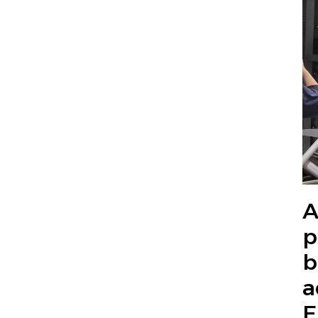
A
p
b
a
E