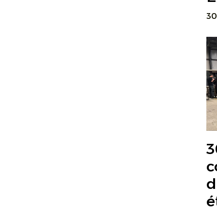
30
3
c
d
é