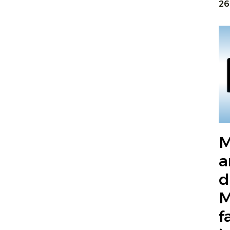
26
M
a
d
M
f