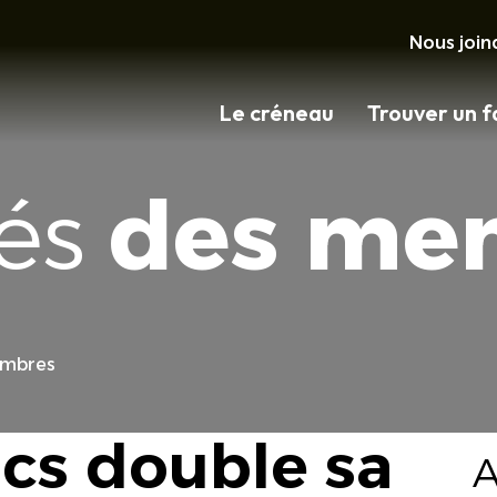
Nous join
Le créneau
Trouver un f
tés
des me
embres
cs double sa
A