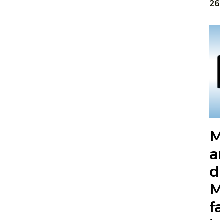
26
M
a
d
M
f