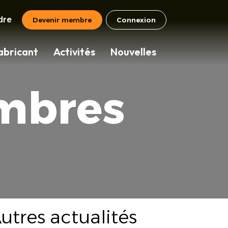
dre
Devenir membre
Connexion
abricant
Activités
Nouvelles
mbres
utres actualités