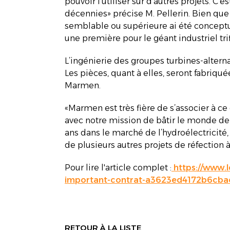
pouvoir l’utiliser sur d’autres projets. C
décennies» précise M. Pellerin. Bien que
semblable ou supérieure ai été conceptua
une première pour le géant industriel trif
L’ingénierie des groupes turbines-alter
Les pièces, quant à elles, seront fabriq
Marmen.
«Marmen est très fière de s’associer à c
avec notre mission de bâtir le monde de 
ans dans le marché de l’hydroélectricité,
de plusieurs autres projets de réfection à
Pour lire l'article complet :
https://www.l
important-contrat-a3623ed4172b6cb
RETOUR À LA LISTE