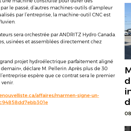
’est une machine construite pour durer des
 par le passé, d’autres machines-outils d’ampleur
lisés par l’entreprise, la machine-outil CNC est
luvien.
nateurs sera orchestrée par ANDRITZ Hydro Canada.
uées, usinées et assemblées directement chez
e grand projet hydroélectrique parfaitement aligné
M
demain», déclare M. Pellerin. Après plus de 30
 l’entreprise espère que ce contrat sera le premier
d
 venir.
i
enouvelliste.ca/affaires/marmen-signe-un-
d
ac94858dd7ebb301e
08