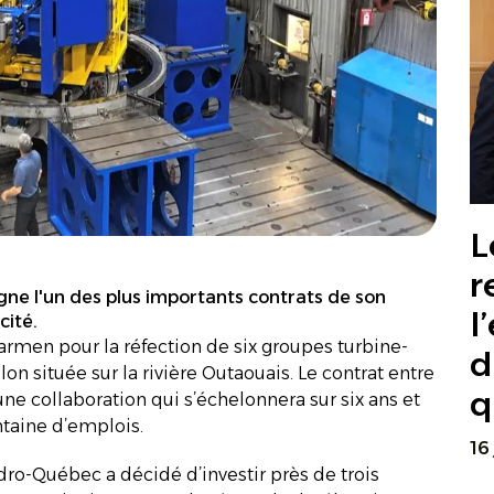
L
r
gne l'un des plus importants contrats de son
l
cité.
men pour la réfection de six groupes turbine-
d
on située sur la rivière Outaouais. Le contrat entre
q
ne collaboration qui s’échelonnera sur six ans et
ntaine d’emplois.
16
Hydro-Québec a décidé d’investir près de trois