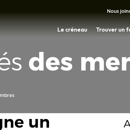
Nous join
Le créneau
Trouver un f
tés
des me
embres
gne un
A