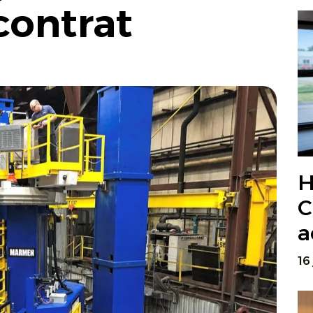
contrat
H
C
a
16