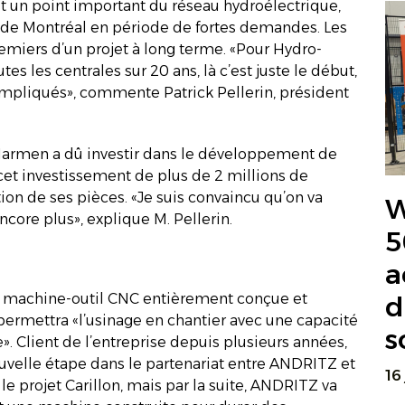
est un point important du réseau hydroélectrique,
le de Montréal en période de fortes demandes. Les
premiers d’un projet à long terme. «Pour Hydro-
tes les centrales sur 20 ans, là c’est juste le début,
mpliqués», commente Patrick Pellerin, président
, Marmen a dû investir dans le développement de
cet investissement de plus de 2 millions de
ation de ses pièces. «Je suis convaincu qu’on va
W
ncore plus», explique M. Pellerin.
5
a
d
e machine-outil CNC entièrement conçue et
rmettra «l’usinage en chantier avec une capacité
s
. Client de l’entreprise depuis plusieurs années,
velle étape dans le partenariat entre ANDRITZ et
16
le projet Carillon, mais par la suite, ANDRITZ va