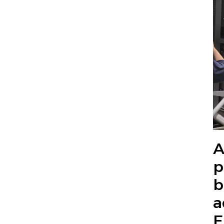
A
p
b
a
E