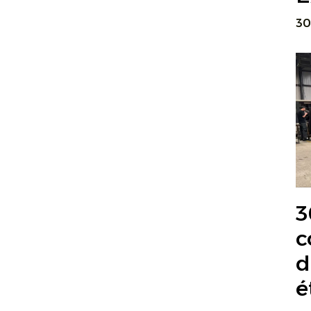
30
3
c
d
é