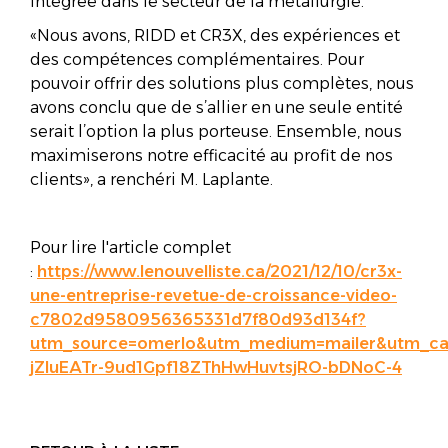
intégrée dans le secteur de la métallurgie.
«Nous avons, RIDD et CR3X, des expériences et
des compétences complémentaires. Pour
pouvoir offrir des solutions plus complètes, nous
avons conclu que de s’allier en une seule entité
serait l’option la plus porteuse. Ensemble, nous
maximiserons notre efficacité au profit de nos
clients», a renchéri M. Laplante.
Pour lire l'article complet
:
https://www.lenouvelliste.ca/2021/12/10/cr3x-
une-entreprise-revetue-de-croissance-video-
c7802d9580956365331d7f80d93d134f?
utm_source=omerlo&utm_medium=mailer&utm_
jZluEATr-9ud1Gpf18ZThHwHuvtsjRO-bDNoC-4