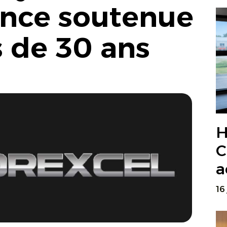
ance soutenue
s de 30 ans
H
C
a
16