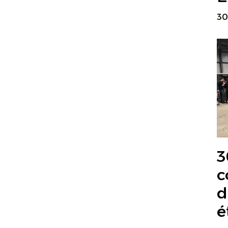
30
3
c
d
é