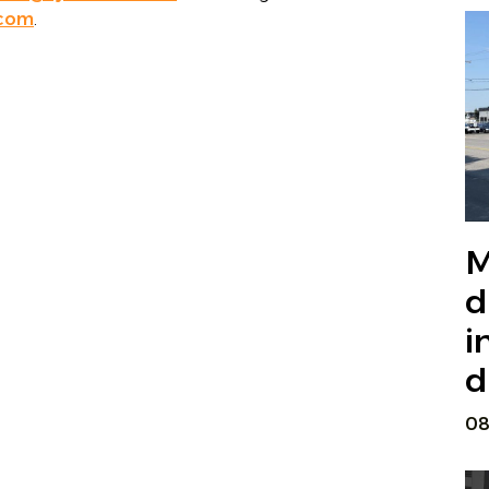
.com
.
M
d
i
d
08