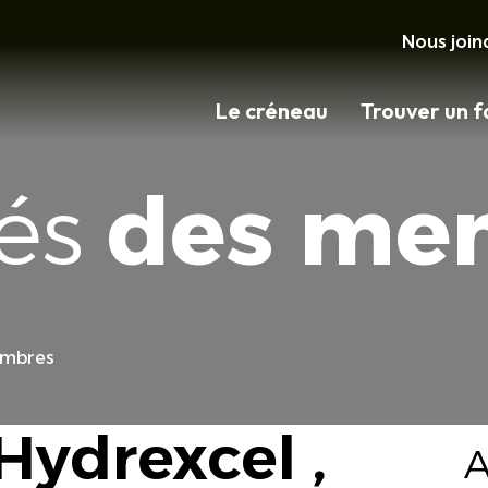
Nous join
Le créneau
Trouver un f
tés
des me
embres
 Hydrexcel ,
A