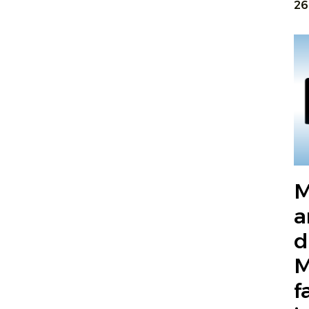
26
M
a
d
M
f