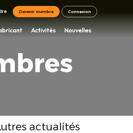
dre
Devenir membre
Connexion
abricant
Activités
Nouvelles
mbres
utres actualités