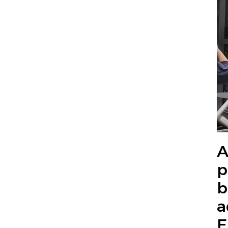
A
p
b
a
E