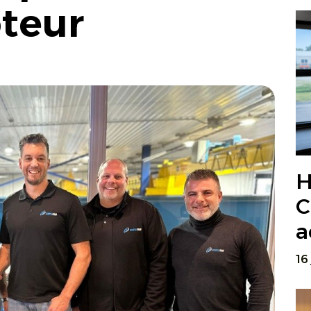
teur
H
C
a
16