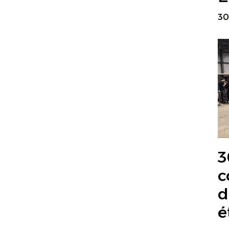
30
3
c
d
é