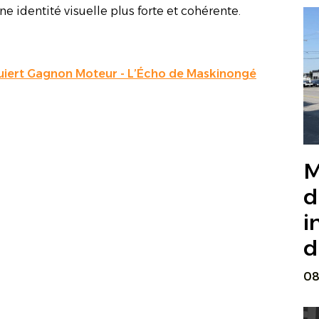
ne identité visuelle plus forte et cohérente.
iert Gagnon Moteur - L’Écho de Maskinongé
M
d
i
d
08