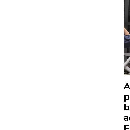
A
p
b
a
E