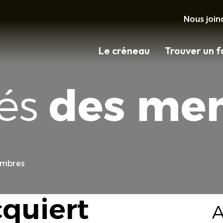
Nous join
Le créneau
Trouver un f
tés
des me
embres
quiert
A