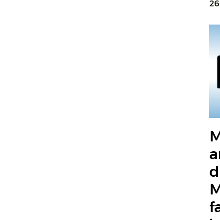
26
M
a
d
M
f