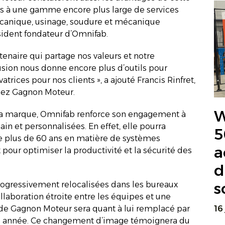
cès à une gamme encore plus large de services
anique, usinage, soudure et mécanique
ésident fondateur d’Omnifab.
enaire qui partage nos valeurs et notre
usion nous donne encore plus d’outils pour
rices pour nos clients », a ajouté Francis Rinfret,
hez Gagnon Moteur.
W
sa marque, Omnifab renforce son engagement à
main et personnalisées. En effet, elle pourra
5
e plus de 60 ans en matière de systèmes
a
 pour optimiser la productivité et la sécurité des
d
s
rogressivement relocalisées dans les bureaux
ollaboration étroite entre les équipes et une
16
 de Gagnon Moteur sera quant à lui remplacé par
ne année. Ce changement d’image témoignera du