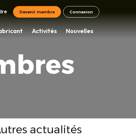
dre
Devenir membre
Connexion
abricant
Activités
Nouvelles
mbres
utres actualités