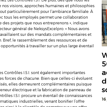
ez Les Contrôles I.S.I. De plus, dès que nous les
e nos visions, approches humaines et philosophies
out particulièrement pour l’ambiance familiale. À
vec tous les employés permet une collaboration
 des projets que nous entreprenons », indique
recteur général de NeksysExcelpro. « Nous avons
travaillaient sur des mandats complémentaires et
n. Bref, le rassemblement des ressources et de
portunités à travailler sur un plus large éventail
W
5
a
es Contrôles I.S.I. sont également importantes
es forces de chacune. Bien que celles-ci évoluent
d
tisés, elles demeurent complémentaires puisque
s
eneur électrique et la fabrication de panneau de
ntrôles I.S.I. procure un éventail de connaissances
16
matiques industrielles, venant bonifier l’offre