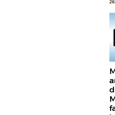
26
M
a
d
M
f