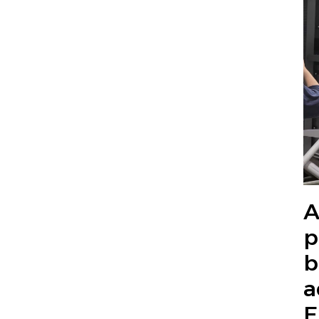
A
p
b
a
E