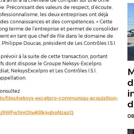
 ainsi à la clientèle de compter sur une offre
e. Préconisant des valeurs de respect, d’écoute,
rofessionnalisme, les deux entreprises ont déjà
e des connaissances et des compétences. « Cette
 long terme de l’entreprise et permet de consolider
ent en tant que chef de file dans le domaine de
. Philippe Doucas, président de Les Contrôles I.S.I.
révoir à la suite de cette transaction, portant
ifs dont dispose le Groupe Neksys-Excelpro.
M
at, NeksysExcelpro et Les Contrôles I.S.I.
appellation.
d
i
consultez
/files/neksys-excelpro-communiqu-acquisition-
d
Aj9WFw1im0twKRk4qhoNzazQ
08