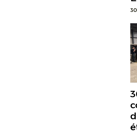
30
3
c
d
é