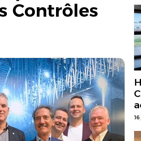
s Contrôles
H
C
a
16