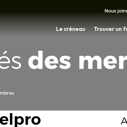
Nous join
Le créneau
Trouver un f
tés
des me
embres
elpro
A