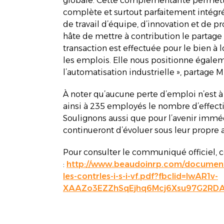
globale. Cette complémentarité permettra
complète et surtout parfaitement intégré
de travail d’équipe, d’innovation et de p
hâte de mettre à contribution le partag
transaction est effectuée pour le bien à
les emplois. Elle nous positionne égalem
l’automatisation industrielle », partage M
À noter qu’aucune perte d’emploi n’est à p
ainsi à 235 employés le nombre d’effect
Soulignons aussi que pour l’avenir immédi
continueront d’évoluer sous leur propre 
Pour consulter le communiqué officiel, 
:
http://www.beaudoinrp.com/documents
les-contrles-i-s-i-vf.pdf?fbclid=IwAR1v-
XAAZo3EZZhSqEjhq6Mcj6Xsu97G2RD