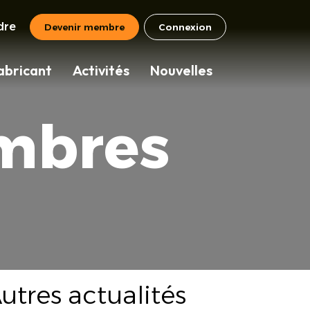
dre
Devenir membre
Connexion
abricant
Activités
Nouvelles
mbres
utres actualités