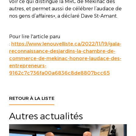
voir ce qui distingue la MRC de Mékinac des
autres, et permet aussi de célébrer l’audace de
nos gens d’affaires», a déclaré Dave St-Amant.
Pour lire l'article paru
:
https://www.lenouvelliste.ca/2022/11/19/gala-
reconnaissance-desjardins-la-chambre-de-
commerce-de-mekinac-honore-laudace-des-
entrepreneurs-
9162c7c736fa00a6836c8de8807bcc65
RETOUR À LA LISTE
Autres actualités